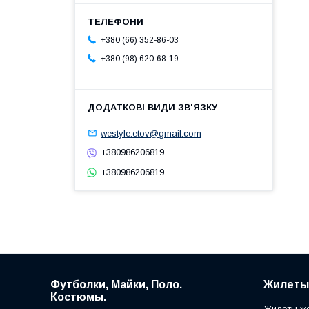
+380 (66) 352-86-03
+380 (98) 620-68-19
westyle.etov@gmail.com
+380986206819
+380986206819
Футболки, Майки, Поло.
Жилеты
Костюмы.
Жилеты же