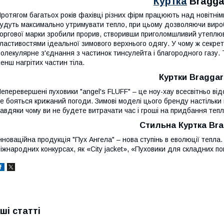
Куртка
Bragga
ротягом багатьох років фахівці різних фірм працюють над новітнім
удуть максимально утримувати тепло, при цьому дозволяючи виробу
оргової марки зробили прорив, створивши приголомшливий утеплюва
ластивостями ідеальної зимового верхнього одягу. У чому ж секре
олекулярне з'єднання з частинок тинсулейта і благородного газу.
енш нагрітих частин тіла.
Куртки Braggar
еперевершені пуховики "angel's FLUFF" – це ноу-хау всесвітньо від
е бояться крижаний погоди. Зимові моделі цього бренду настільки г
авдяки чому ви не будете витрачати час і гроші на придбання тепл
Стильна Куртка Bra
нноваційна продукція "Пух Ангела" – нова ступінь в еволюції тепл
іжнародних конкурсах, як «City jacket», «Пуховики для складних п
нші статті