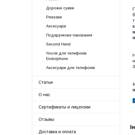
Дорожні сумки
П
б
Рюкзаки
т
Аксесуари
в
м
Подарункове паковання
м
Second Hend
Чохли для телефонів
Н
Endorphone
н
З
Аксесуари для телефонів
Статьи
І
м
О нас
Сертификаты и лицензии
Отзывы
І
Доставка и оплата