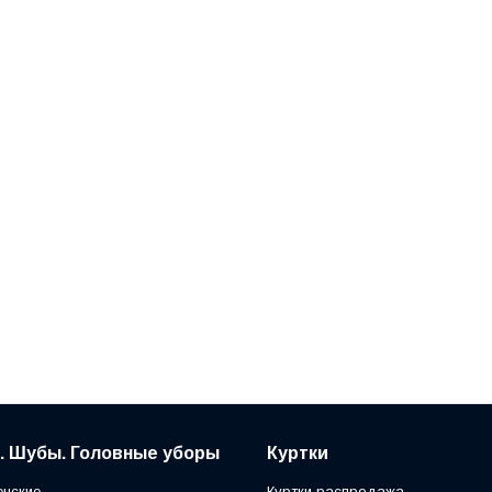
. Шубы. Головные уборы
Куртки
нские
Куртки распродажа