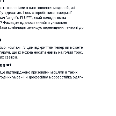
rt
и технологіями з виготовлення моделей, які
 «дихати». І ось співробітники німецької
ч "angel's FLUFF", який володіє всіма
т? Фахівцям вдалося винайти унікальне
 Така комбінація зменшує переміщення енергії до
t
омої компанії. З цим відкриттям тепер ви можете
арячі, що їх можна носити навіть на голий торс.
их светрів.
ggart
а. Це підтверджено призовими місцями в таких
огодних умов» і «Професійна морозостійка одяг»