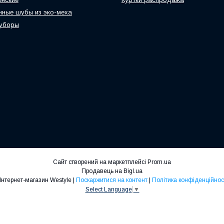
нные шубы из эко-меха
 уборы
Сайт створений на маркетплейсі
Prom.ua
Продавець на Bigl.ua
Интернет-магазин Westyle |
Поскаржитися на контент
|
Політика конфіденційнос
Select Language
▼