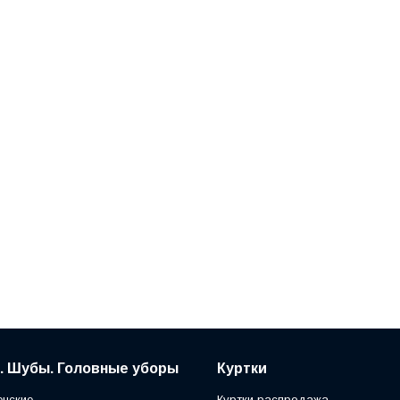
. Шубы. Головные уборы
Куртки
нские
Куртки распродажа