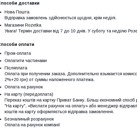
Способи доставки
Нова Пошта
Відправка замовлень здійснюється щодня, крім неділі.
Магазини Rozetka
Увага! Термін доставки від 7 до 10 днів. У суботу та неділю Ро
Способи оплати
Пром-оплата
Оплатити частинами
Післяплата
Оплата при получении заказа. Дополнительно взымается комисси
2%+20 грн) от суммы наложенного платежа.
Оплата на рахунок
На карту (передоплата)
Переказ коштів на картку Приват Банку. Більш економний спосіб
"На карту", «Вислати рахунок на оплату» або менеджер відправл
коштів на карту оформляється відправка замовлення.
Безналиный розрахунок
Оплата на рахунок компанії