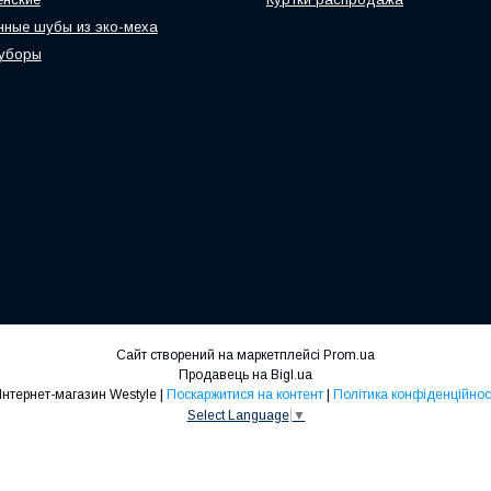
нные шубы из эко-меха
 уборы
Сайт створений на маркетплейсі
Prom.ua
Продавець на Bigl.ua
Интернет-магазин Westyle |
Поскаржитися на контент
|
Політика конфіденційнос
Select Language
▼