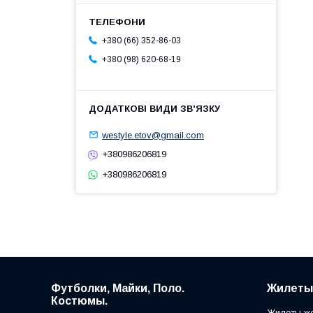
+380 (66) 352-86-03
+380 (98) 620-68-19
westyle.etov@gmail.com
+380986206819
+380986206819
Футболки, Майки, Поло.
Жилеты
Костюмы.
Жилеты же