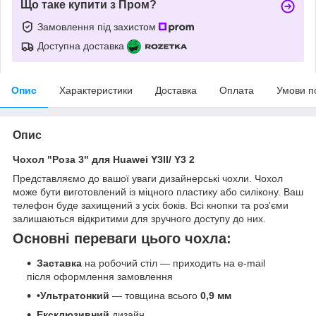
Що таке купити з Пром?
Замовлення під захистом
Доступна доставка
Опис
Характеристики
Доставка
Оплата
Умови п
Опис
Чохол "Роза 3" для Huawei Y3II/ Y3 2
Представляємо до вашої уваги дизайнерські чохли. Чохол
може бути виготовлений із міцного пластику або силікону. Ваш
телефон буде захищений з усіх боків. Всі кнопки та роз'єми
залишаються відкритими для зручного доступу до них.
Основні переваги цього чохла:
Заставка
на робочий стіл — приходить на e-mail
після оформлення замовлення
•Ультратонкий
— товщина всього
0,9 мм
Ексклюзивний
дизайн