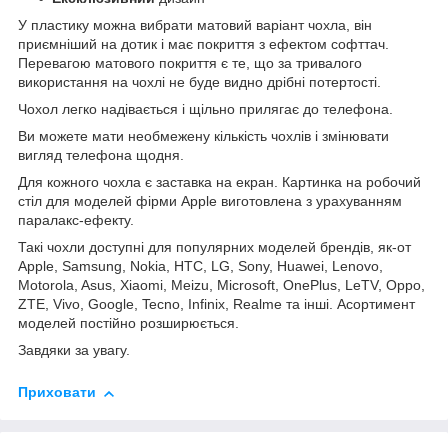
У пластику можна вибрати матовий варіант чохла, він
приємніший на дотик і має покриття з ефектом софттач.
Перевагою матового покриття є те, що за тривалого
використання на чохлі не буде видно дрібні потертості.
Чохол легко надівається і щільно прилягає до телефона.
Ви можете мати необмежену кількість чохлів і змінювати
вигляд телефона щодня.
Для кожного чохла є заставка на екран. Картинка на робочий
стіл для моделей фірми Apple виготовлена з урахуванням
паралакс-ефекту.
Такі чохли доступні для популярних моделей брендів, як-от
Apple, Samsung, Nokia, HTC, LG, Sony, Huawei, Lenovo,
Motorola, Asus, Xiaomi, Meizu, Microsoft, OnePlus, LeTV, Oppo,
ZTE, Vivo, Google, Tecno, Infinix, Realme та інші. Асортимент
моделей постійно розширюється.
Завдяки за увагу.
Приховати