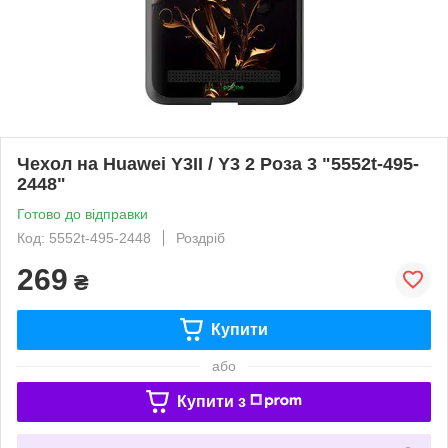
Чехол на Huawei Y3II / Y3 2 Роза 3 "5552t-495-
2448"
Готово до відправки
Код: 5552t-495-2448
Роздріб
269
₴
Купити
або
Купити з