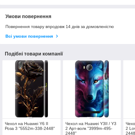
Умови повернення
Повернення товару впродовж 14 днів за домовленістю
Всі умови повернення
Подібні товари компанії
Чехол на Huawei Y6 II
Чехол на Huawei Y3II / Y3
Чехо
Роза 3 "5552m-338-2448"
2 Арт-волк "3999m-495-
2 Lo
2448"
2448