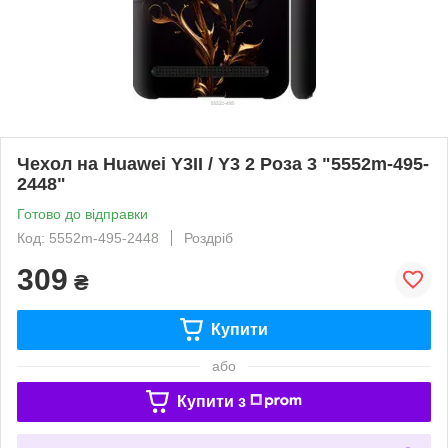
Чехол на Huawei Y3II / Y3 2 Роза 3 "5552m-495-
2448"
Готово до відправки
Код: 5552m-495-2448
Роздріб
309
₴
Купити
або
Купити з