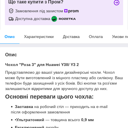
Що таке купити з Пром?
Замовлення під захистом
Доступна доставка
Опис
Характеристики
Доставка
Оплата
Умови п
Опис
Чохол "Роза 3" для Huawei Y3II/ Y3 2
Представляємо до вашої уваги дизайнерські чохли. Чохол
може бути виготовлений із міцного пластику або силікону. Ваш
телефон буде захищений з усіх боків. Всі кнопки та роз'єми
залишаються відкритими для зручного доступу до них.
Основні переваги цього чохла:
Заставка
на робочий стіл — приходить на e-mail
після оформлення замовлення
•Ультратонкий
— товщина всього
0,9 мм
Ексклюзивний
дизайн