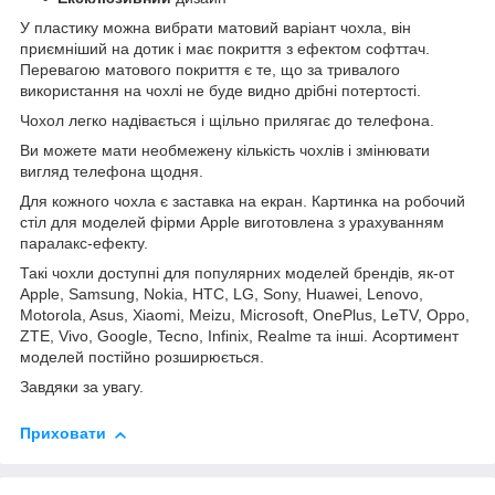
У пластику можна вибрати матовий варіант чохла, він
приємніший на дотик і має покриття з ефектом софттач.
Перевагою матового покриття є те, що за тривалого
використання на чохлі не буде видно дрібні потертості.
Чохол легко надівається і щільно прилягає до телефона.
Ви можете мати необмежену кількість чохлів і змінювати
вигляд телефона щодня.
Для кожного чохла є заставка на екран. Картинка на робочий
стіл для моделей фірми Apple виготовлена з урахуванням
паралакс-ефекту.
Такі чохли доступні для популярних моделей брендів, як-от
Apple, Samsung, Nokia, HTC, LG, Sony, Huawei, Lenovo,
Motorola, Asus, Xiaomi, Meizu, Microsoft, OnePlus, LeTV, Oppo,
ZTE, Vivo, Google, Tecno, Infinix, Realme та інші. Асортимент
моделей постійно розширюється.
Завдяки за увагу.
Приховати