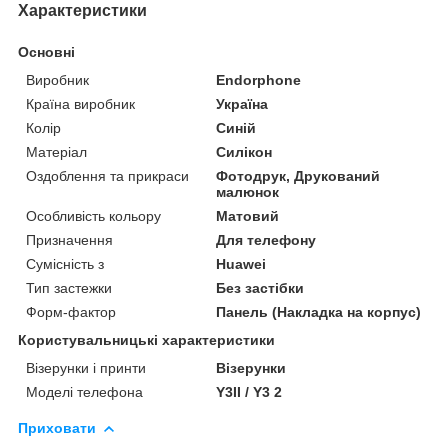
Характеристики
Основні
Виробник
Endorphone
Країна виробник
Україна
Колір
Синій
Матеріал
Силікон
Оздоблення та прикраси
Фотодрук, Друкований
малюнок
Особливість кольору
Матовий
Призначення
Для телефону
Сумісність з
Huawei
Тип застежки
Без застібки
Форм-фактор
Панель (Накладка на корпус)
Користувальницькі характеристики
Візерунки і принти
Візерунки
Моделі телефона
Y3II / Y3 2
Приховати