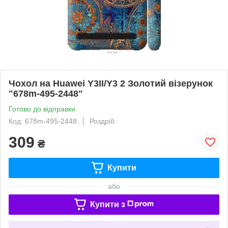
Чохол на Huawei Y3II/Y3 2 Золотий візерунок
"678m-495-2448"
Готово до відправки
Код: 678m-495-2448
Роздріб
309
₴
Купити
або
Купити з