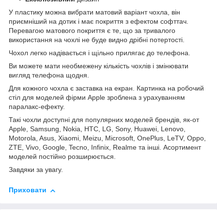
У пластику можна вибрати матовий варіант чохла, він
приємніший на дотик і має покриття з ефектом софттач.
Перевагою матового покриття є те, що за тривалого
використання на чохлі не буде видно дрібні потертості.
Чохол легко надівається і щільно прилягає до телефона.
Ви можете мати необмежену кількість чохлів і змінювати
вигляд телефона щодня.
Для кожного чохла є заставка на екран. Картинка на робочий
стіл для моделей фірми Apple зроблена з урахуванням
паралакс-ефекту.
Такі чохли доступні для популярних моделей брендів, як-от
Apple, Samsung, Nokia, HTC, LG, Sony, Huawei, Lenovo,
Motorola, Asus, Xiaomi, Meizu, Microsoft, OnePlus, LeTV, Oppo,
ZTE, Vivo, Google, Tecno, Infinix, Realme та інші. Асортимент
моделей постійно розширюється.
Завдяки за увагу.
Приховати