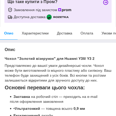
Що таке купити з Пром?
Замовлення під захистом
Доступна доставка
Опис
Характеристики
Доставка
Оплата
Умови п
Опис
Чохол "Золотий візерунок" для Huawei Y3II/ Y3 2
Представляємо до вашої уваги дизайнерські чохли. Чохол
може бути виготовлений із міцного пластику або силікону. Ваш
телефон буде захищений з усіх боків. Всі кнопки та роз'єми
залишаються відкритими для зручного доступу до них.
Основні переваги цього чохла:
Заставка
на робочий стіл — приходить на e-mail
після оформлення замовлення
•Ультратонкий
— товщина всього
0,9 мм
Ексклюзивний
дизайн