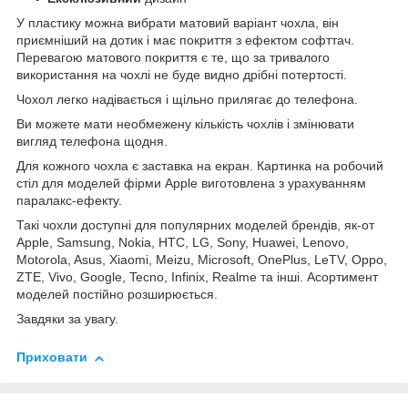
У пластику можна вибрати матовий варіант чохла, він
приємніший на дотик і має покриття з ефектом софттач.
Перевагою матового покриття є те, що за тривалого
використання на чохлі не буде видно дрібні потертості.
Чохол легко надівається і щільно прилягає до телефона.
Ви можете мати необмежену кількість чохлів і змінювати
вигляд телефона щодня.
Для кожного чохла є заставка на екран. Картинка на робочий
стіл для моделей фірми Apple виготовлена з урахуванням
паралакс-ефекту.
Такі чохли доступні для популярних моделей брендів, як-от
Apple, Samsung, Nokia, HTC, LG, Sony, Huawei, Lenovo,
Motorola, Asus, Xiaomi, Meizu, Microsoft, OnePlus, LeTV, Oppo,
ZTE, Vivo, Google, Tecno, Infinix, Realme та інші. Асортимент
моделей постійно розширюється.
Завдяки за увагу.
Приховати