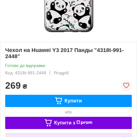
Чехол на Huawei Y3 2017 Панды "4318t-991-
2448"
Готово до відправки
Код: 4318t-991-2448
Роздріб
269
₴
Купити
або
Купити з