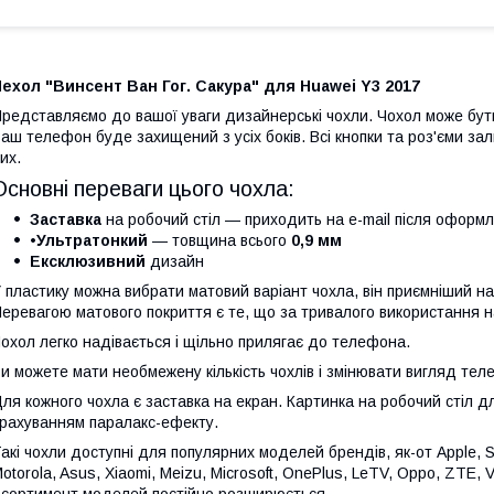
ехол "Винсент Ван Гог. Сакура" для Huawei Y3 2017
редставляємо до вашої уваги дизайнерські чохли. Чохол може бути 
аш телефон буде захищений з усіх боків. Всі кнопки та роз'єми з
их.
Основні переваги цього чохла:
Заставка
на робочий стіл — приходить на e-mail після оформ
•Ультратонкий
— товщина всього
0,9 мм
Ексклюзивний
дизайн
 пластику можна вибрати матовий варіант чохла, він приємніший на
еревагою матового покриття є те, що за тривалого використання на
охол легко надівається і щільно прилягає до телефона.
и можете мати необмежену кількість чохлів і змінювати вигляд те
ля кожного чохла є заставка на екран. Картинка на робочий стіл 
рахуванням паралакс-ефекту.
акі чохли доступні для популярних моделей брендів, як-от Apple, 
otorola, Asus, Xiaomi, Meizu, Microsoft, OnePlus, LeTV, Oppo, ZTE, Vi
сортимент моделей постійно розширюється.