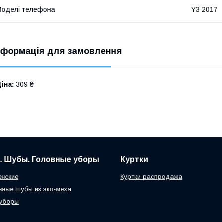
оделі телефона
Y3 2017
нформація для замовлення
іна:
309 ₴
. Шубы. Головные уборы
Куртки
нские
Куртки распродажа
нные шубы из эко-меха
 уборы