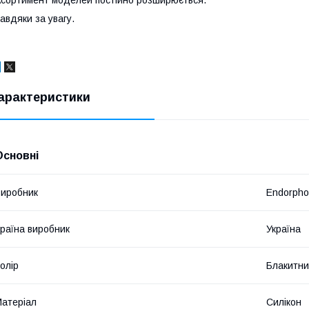
авдяки за увагу.
арактеристики
Основні
иробник
Endorph
раїна виробник
Україна
олір
Блакитн
атеріал
Силікон