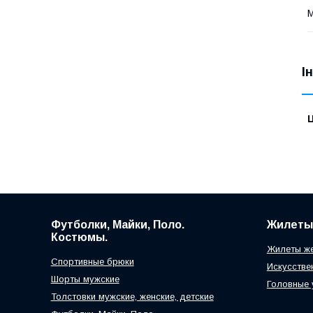
М
І
Ц
Футболки, Майки, Поло.
Жилеты
Костюмы.
Жилеты же
Спортивные брюки
Искусстве
Шорты мужские
Головные
Толстовки мужские, женские, детские