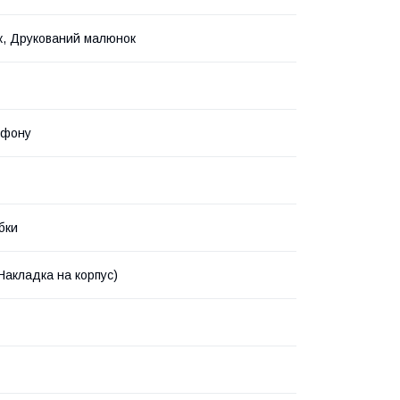
, Друкований малюнок
ефону
бки
Накладка на корпус)