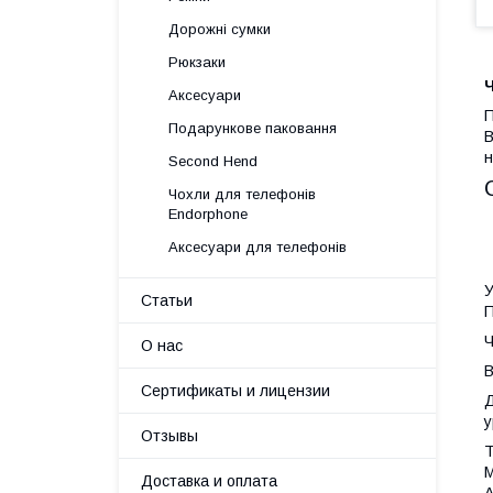
Дорожні сумки
Рюкзаки
Ч
Аксесуари
П
Подарункове паковання
В
н
Second Hend
Чохли для телефонів
Endorphone
Аксесуари для телефонів
У
Статьи
П
Ч
О нас
В
Сертификаты и лицензии
Д
у
Отзывы
Т
M
Доставка и оплата
А