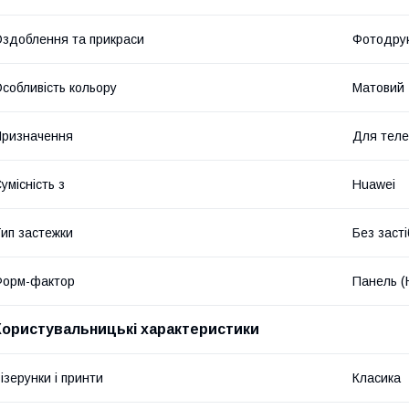
здоблення та прикраси
Фотодрук
собливість кольору
Матовий
ризначення
Для тел
умісність з
Huawei
ип застежки
Без засті
Форм-фактор
Панель (
Користувальницькі характеристики
ізерунки і принти
Класика