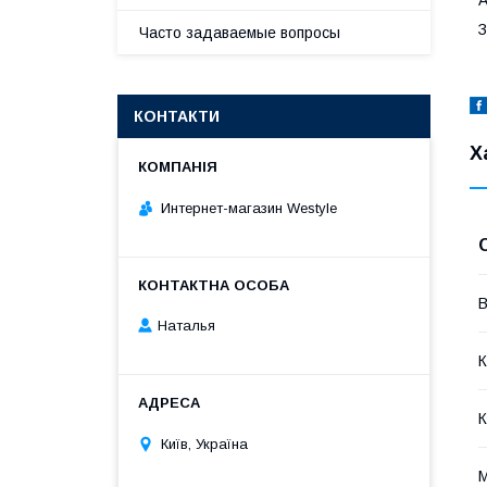
З
Часто задаваемые вопросы
КОНТАКТИ
Х
Интернет-магазин Westyle
В
Наталья
К
К
Київ, Україна
М