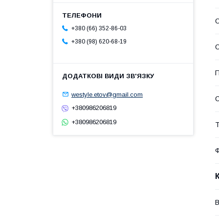
О
+380 (66) 352-86-03
+380 (98) 620-68-19
О
П
westyle.etov@gmail.com
С
+380986206819
+380986206819
Т
В