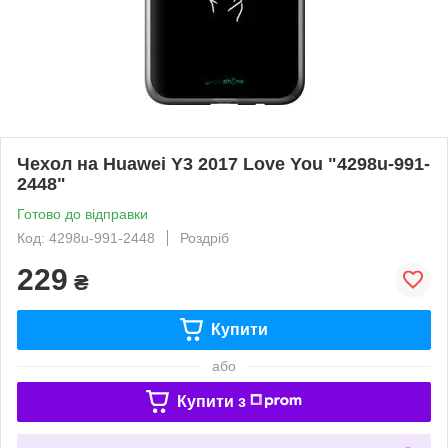
Чехол на Huawei Y3 2017 Love You "4298u-991-
2448"
Готово до відправки
Код: 4298u-991-2448
Роздріб
229
₴
Купити
або
Купити з