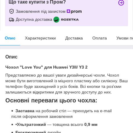
Що таке купити з Пром?
Замовлення під захистом
Доступна доставка
Опис
Характеристики
Доставка
Оплата
Умови п
Опис
Чохол "Love You" для Huawei Y3II/ Y3 2
Представляємо до вашої уваги дизайнерські чохли. Чохол
може бути виготовлений із міцного пластику або силікону. Ваш
телефон буде захищений з усіх боків. Всі кнопки та роз'єми
залишаються відкритими для зручного доступу до них.
Основні переваги цього чохла:
Заставка
на робочий стіл — приходить на e-mail
після оформлення замовлення
•Ультратонкий
— товщина всього
0,9 мм
Ексклюзивний
дизайн