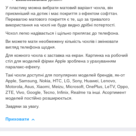
У пластику можна вибрати матовий варіант чохла, він
приємніший на дотик і має покриття з ефектом софттач.
Перевагою матового покриття є те, що за тривалого
використання на чохлі не буде видно дрібні потертості.
Чохол легко надівається і щільно прилягає до телефона.
Ви можете мати необмежену кількість чохлів і змінювати
вигляд телефона щодня.
Для кожного чохла є заставка на екран. Картинка на робочий
стіл для моделей фірми Apple зроблена з урахуванням
паралакс-ефекту.
Такі чохли доступні для популярних моделей брендів, як-от
Apple, Samsung, Nokia, HTC, LG, Sony, Huawei, Lenovo,
Motorola, Asus, Xiaomi, Meizu, Microsoft, OnePlus, LeTV, Oppo,
ZTE, Vivo, Google, Tecno, Infinix, Realme та інші. Асортимент
моделей постійно розширюється.
Завдяки за увагу.
Приховати