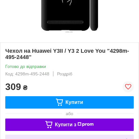
Чехол на Huawei Y3II / Y3 2 Love You "4298m-
495-2448"
Готово до відправки
Код: 4298m-495-2448
Роздріб
309
₴
Купити
або
Купити з