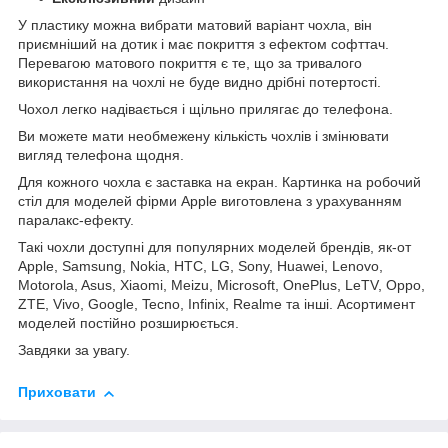
У пластику можна вибрати матовий варіант чохла, він
приємніший на дотик і має покриття з ефектом софттач.
Перевагою матового покриття є те, що за тривалого
використання на чохлі не буде видно дрібні потертості.
Чохол легко надівається і щільно прилягає до телефона.
Ви можете мати необмежену кількість чохлів і змінювати
вигляд телефона щодня.
Для кожного чохла є заставка на екран. Картинка на робочий
стіл для моделей фірми Apple виготовлена з урахуванням
паралакс-ефекту.
Такі чохли доступні для популярних моделей брендів, як-от
Apple, Samsung, Nokia, HTC, LG, Sony, Huawei, Lenovo,
Motorola, Asus, Xiaomi, Meizu, Microsoft, OnePlus, LeTV, Oppo,
ZTE, Vivo, Google, Tecno, Infinix, Realme та інші. Асортимент
моделей постійно розширюється.
Завдяки за увагу.
Приховати