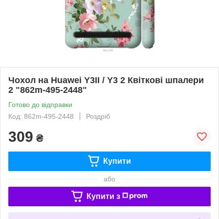
Чохол на Huawei Y3II / Y3 2 Квіткові шпалери
2 "862m-495-2448"
Готово до відправки
Код: 862m-495-2448
Роздріб
309
₴
Купити
або
Купити з