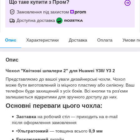
Що таке купити з Пром?
Замовлення під захистом
Доступна доставка
Опис
Характеристики
Доставка
Оплата
Умови п
Опис
Чохол "Квіткові шпалери 2" для Huawei Y3II/ Y3 2
Представляємо до вашої уваги дизайнерські чохли. Чохол
може бути виготовлений із міцного пластику або силікону. Ваш
телефон буде захищений з усіх боків. Всі кнопки та роз'єми
залишаються відкритими для зручного доступу до них.
Основні переваги цього чохла:
Заставка
на робочий стіл — приходить на e-mail
після оформлення замовлення
•Ультратонкий
— товщина всього
0,9 мм
Ексклюзивний
дизайн