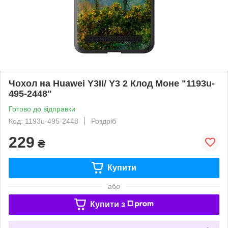
Чохол на Huawei Y3II/ Y3 2 Клод Моне "1193u-
495-2448"
Готово до відправки
Код: 1193u-495-2448
Роздріб
229
₴
Купити
або
Купити з