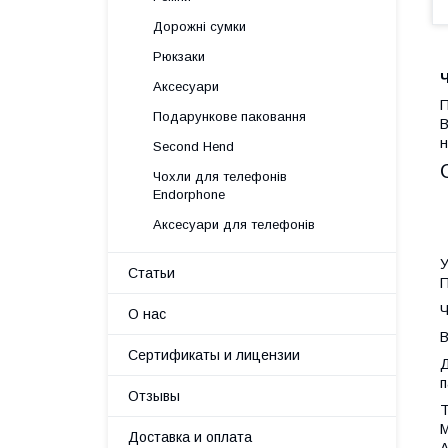
Дорожні сумки
Рюкзаки
Ч
Аксесуари
П
Подарункове паковання
В
н
Second Hend
Чохли для телефонів
Endorphone
Аксесуари для телефонів
У
Статьи
П
Ч
О нас
В
Сертификаты и лицензии
Д
п
Отзывы
Т
M
Доставка и оплата
А