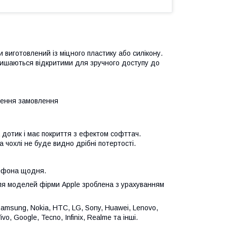
виготовлений із міцного пластику або силікону.
алишаються відкритими для зручного доступу до
лення замовлення
 дотик і має покриття з ефектом софттач.
 чохлі не буде видно дрібні потертості.
лефона щодня.
для моделей фірми Apple зроблена з урахуванням
Samsung, Nokia, HTC, LG, Sony, Huawei, Lenovo,
vo, Google, Tecno, Infinix, Realme та інші.