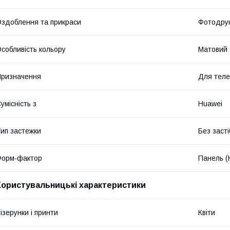
здоблення та прикраси
Фотодрук
собливість кольору
Матовий
ризначення
Для тел
умісність з
Huawei
ип застежки
Без засті
Форм-фактор
Панель (
Користувальницькі характеристики
ізерунки і принти
Квіти