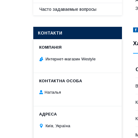
З
Часто задаваемые вопросы
КОНТАКТИ
Х
Интернет-магазин Westyle
В
Наталья
К
К
Київ, Україна
М