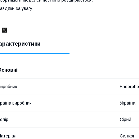
авдяки за увагу.
арактеристики
Основні
иробник
Endorph
раїна виробник
Україна
олір
Сірий
атеріал
Силікон