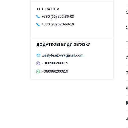
О
+380 (66) 352-86-03
+380 (98) 620-68-19
О
П
westyle.etov@gmail.com
С
+380986206819
+380986206819
Т
В