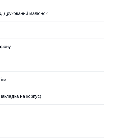
, Друкований малюнок
ефону
бки
Накладка на корпус)