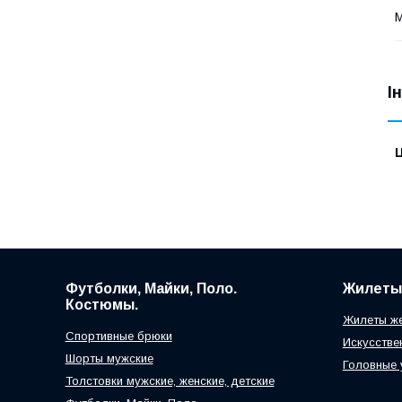
М
І
Ц
Футболки, Майки, Поло.
Жилеты
Костюмы.
Жилеты же
Спортивные брюки
Искусстве
Шорты мужские
Головные
Толстовки мужские, женские, детские