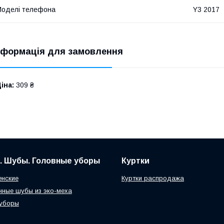
оделі телефона
Y3 2017
нформація для замовлення
іна:
309 ₴
. Шубы. Головные уборы
Куртки
нские
Куртки распродажа
нные шубы из эко-меха
 уборы