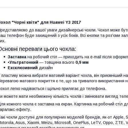
охол "Чорні квіти" для Huawei Y3 2017
редставляємо до вашої уваги дизайнерські чохли. Чохол може бути 
аш телефон буде захищений з усіх боків. Всі кнопки та роз'єми з
их.
Основні переваги цього чохла:
Заставка
на робочий стіл — приходить на e-mail після оформ
•Ультратонкий
— товщина всього
0,9 мм
Ексклюзивний
дизайн
 пластику можна вибрати матовий варіант чохла, він приємніший на
еревагою матового покриття є те, що за тривалого використання на
охол легко надівається і щільно прилягає до телефона.
и можете мати необмежену кількість чохлів і змінювати вигляд те
ля кожного чохла є заставка на екран. Картинка на робочий стіл 
аралакс-ефекту.
акі чохли доступні для популярних моделей брендів, як-от Apple, 
otorola, Asus, Xiaomi, Meizu, Microsoft, OnePlus, LeTV, Oppo, ZTE, Vi
сортимент моделей постійно розширюється.