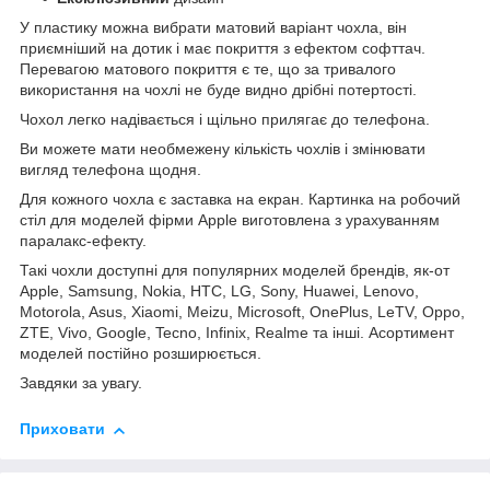
У пластику можна вибрати матовий варіант чохла, він
приємніший на дотик і має покриття з ефектом софттач.
Перевагою матового покриття є те, що за тривалого
використання на чохлі не буде видно дрібні потертості.
Чохол легко надівається і щільно прилягає до телефона.
Ви можете мати необмежену кількість чохлів і змінювати
вигляд телефона щодня.
Для кожного чохла є заставка на екран. Картинка на робочий
стіл для моделей фірми Apple виготовлена з урахуванням
паралакс-ефекту.
Такі чохли доступні для популярних моделей брендів, як-от
Apple, Samsung, Nokia, HTC, LG, Sony, Huawei, Lenovo,
Motorola, Asus, Xiaomi, Meizu, Microsoft, OnePlus, LeTV, Oppo,
ZTE, Vivo, Google, Tecno, Infinix, Realme та інші. Асортимент
моделей постійно розширюється.
Завдяки за увагу.
Приховати