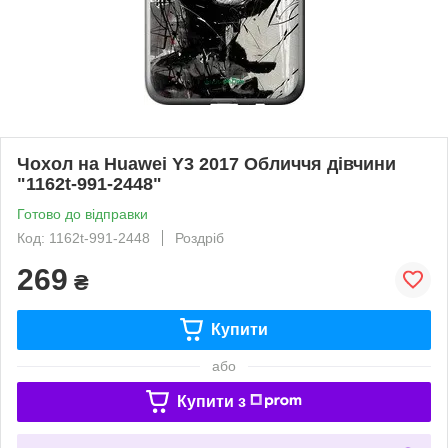
Чохол на Huawei Y3 2017 Обличчя дівчини
"1162t-991-2448"
Готово до відправки
Код: 1162t-991-2448
Роздріб
269
₴
Купити
або
Купити з