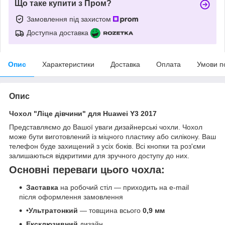
Що таке купити з Пром?
Замовлення під захистом
Доступна доставка
Опис
Характеристики
Доставка
Оплата
Умови п
Опис
Чохол "Ліце дівчини" для Huawei Y3 2017
Представляємо до Вашої уваги дизайнерські чохли. Чохол
може бути виготовлений із міцного пластику або силікону. Ваш
телефон буде захищений з усіх боків. Всі кнопки та роз'єми
залишаються відкритими для зручного доступу до них.
Основні переваги цього чохла:
Заставка
на робочий стіл — приходить на e-mail
після оформлення замовлення
•Ультратонкий
— товщина всього
0,9 мм
Ексклюзивний
дизайн